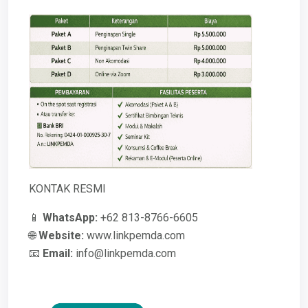
KONTAK RESMI
📱
WhatsApp:
+62 813-8766-6605
🌐
Website:
www.linkpemda.com
📧
Email:
info@linkpemda.com