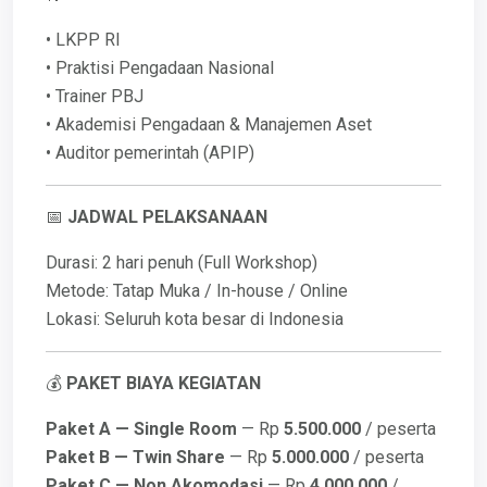
• LKPP RI
• Praktisi Pengadaan Nasional
• Trainer PBJ
• Akademisi Pengadaan & Manajemen Aset
• Auditor pemerintah (APIP)
📅
JADWAL PELAKSANAAN
Durasi: 2 hari penuh (Full Workshop)
Metode: Tatap Muka / In-house / Online
Lokasi: Seluruh kota besar di Indonesia
💰
PAKET BIAYA KEGIATAN
Paket A — Single Room
— Rp
5.500.000
/ peserta
Paket B — Twin Share
— Rp
5.000.000
/ peserta
Paket C — Non Akomodasi
— Rp
4.000.000
/