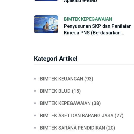
Aplikasi e-BMD
BIMTEK KEPEGAWAIAN
Penyusunan SKP dan Penilaian
Kinerja PNS (Berdasarkan
PERMENPAN-RB NOMOR 8 TAH
2021 dan PP Nomor 30 Tahun
2019) Serta Sesuai Regulasi Ba
Kategori Artikel
PEMENPAN-RB NO. 6 Tahun 202
BIMTEK KEUANGAN (93)
BIMTEK BLUD (15)
BIMTEK KEPEGAWAIAN (38)
BIMTEK ASET DAN BARANG JASA (27)
BIMTEK SARANA PENDIDIKAN (20)