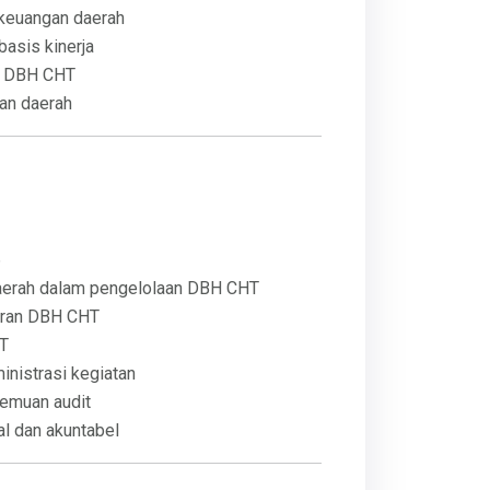
s keuangan daerah
asis kinerja
a DBH CHT
an daerah
6
aerah dalam pengelolaan DBH CHT
oran DBH CHT
HT
nistrasi kegiatan
temuan audit
l dan akuntabel