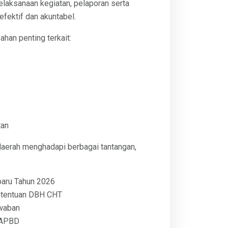
aksanaan kegiatan, pelaporan serta
fektif dan akuntabel.
han penting terkait:
tan
aerah menghadapi berbagai tantangan,
aru Tahun 2026
etentuan DBH CHT
awaban
 APBD